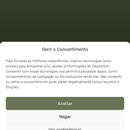
Gerir o Consentimento
Para fornecer as melhores experiências, usamos tecnologias como
cookies para armazenar e/ou aceder a informações do dispositivo.
Consentir com essas tecnologias nos permitirá processar dados, como
comportamento de navegação ou IDs exclusivos neste site. Não consentir
Visite-nos também em
ou retirar o consentimento pode afetar negativamante certos recursos e
funções.
Aceitar
Copyright 2026 © Aperidrinks
Política de
Política de
Isenção de
Negar
Privacidade
Cookies
Responsabilidade
Boosted by
Ecossistema Digital
Ver preferências