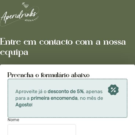
Entre em contacto com a nossa
equipa
Preencha o formulário abaixo
Aproveite já o
desconto de 5%
, apenas
para a
primeira encomenda
, no mês de
Agosto
!
G
Nome
u
a
r