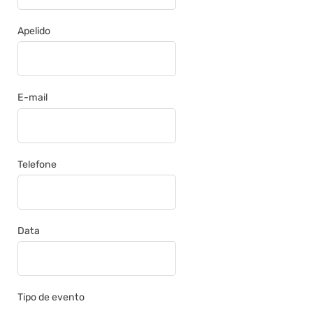
d
i
a
Apelido
n
E-mail
Telefone
Data
Tipo de evento