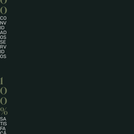
0
0
CO
NV
ID
AD
OS
SE
RV
ID
OS
1
0
0
%
SA
TIS
FA
ÇÃ