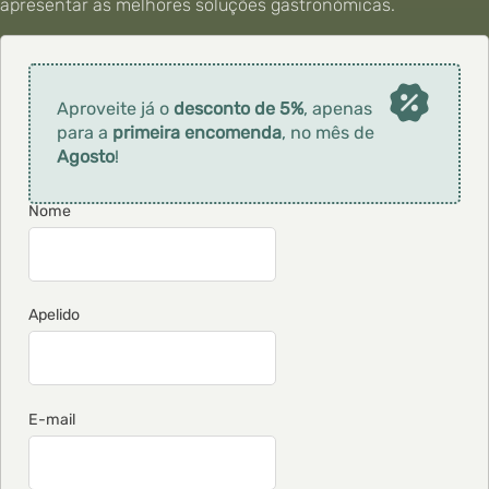
apresentar as melhores soluções gastronómicas.
Aproveite já o
desconto de 5%
, apenas
para a
primeira encomenda
, no mês de
Agosto
!
G
Nome
u
a
r
d
i
a
Apelido
n
E-mail